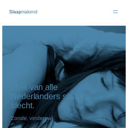
Slaap
makend
25% van alle
Nederlanders slaapt
slecht.
Zonde, vinden wij.