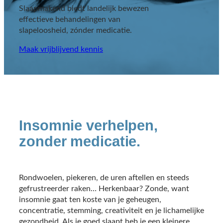
Slaapmakend biedt landelijk bewezen
effectieve behandelingen van
slapeloosheid, zónder medicatie.
Maak vrijblijvend kennis
Insomnie verhelpen,
zonder medicatie.
Rondwoelen, piekeren, de uren aftellen en steeds
gefrustreerder raken… Herkenbaar? Zonde, want
insomnie gaat ten koste van je geheugen,
concentratie, stemming, creativiteit en je lichamelijke
gezondheid. Als je goed slaapt heb je een kleinere